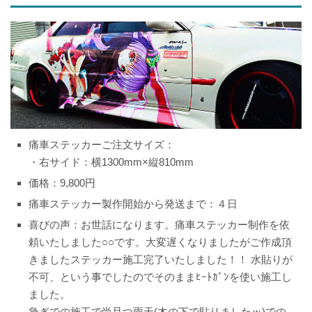
痛車ステッカーご注文サイズ：
・右サイド：横1300mm×縦810mm
価格：9,800円
痛車ステッカー製作開始から発送まで：４日
喜びの声：お世話になります。痛車ステッカー制作を依
頼いたしました○○です。大変遅くなりましたがご作成頂
きましたステッカー施工完了いたしました！！ 水貼りが
不可、という事でしたのでそのままﾋｰﾄｶﾞﾝを使い施工し
ました。
急ぎでの施工で尚且つ雨天(木の下で貼りましたｗ)での