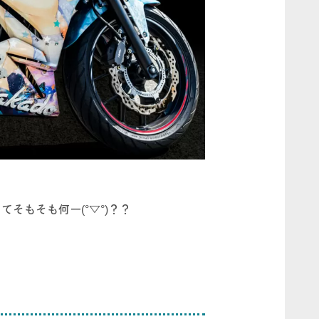
そもそも何ー(°▽°)？？