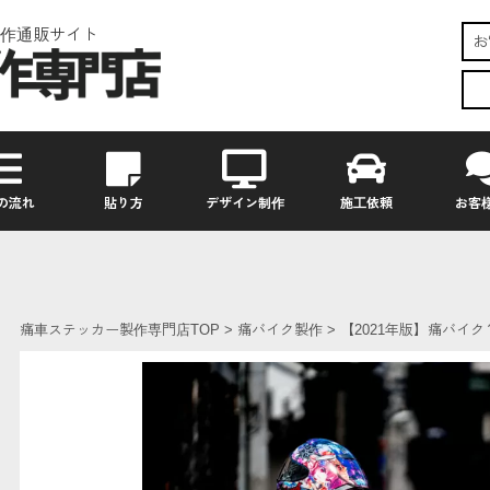
作通販サイト
お
の流れ
貼り方
デザイン制作
施工依頼
お客
痛車ステッカー製作専門店TOP
痛バイク製作
【2021年版】痛バイ