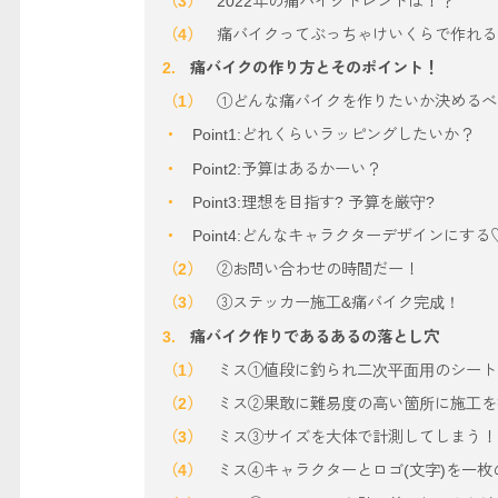
2022年の痛バイクトレンドは！？
痛バイクってぶっちゃけいくらで作れる
痛バイクの作り方とそのポイント！
①どんな痛バイクを作りたいか決めるべ
Point1:どれくらいラッピングしたいか？
Point2:予算はあるかーい？
Point3:理想を目指す? 予算を厳守?
Point4:どんなキャラクターデザインにする
②お問い合わせの時間だー！
③ステッカー施工&痛バイク完成！
痛バイク作りであるあるの落とし穴
ミス①値段に釣られ二次平面用のシート
ミス②果敢に難易度の高い箇所に施工を
ミス③サイズを大体で計測してしまう！
ミス④キャラクターとロゴ(文字)を一