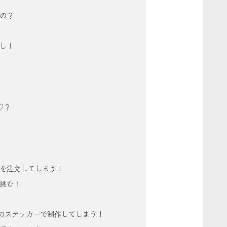
の？
し！
♡？
を注文してしまう！
挑む！
枚のステッカーで制作してしまう！