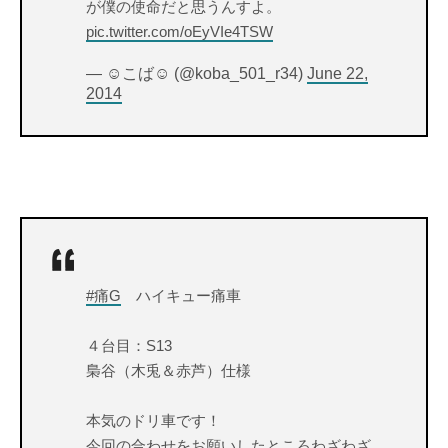
が僕の使命だと思うんすよ。
pic.twitter.com/oEyVIe4TSW
— ☺︎こば☺︎ (@koba_501_r34)
June 22,
2014
#痛G
ハイキュー痛車
４台目：S13
梟谷（木兎＆赤芦）仕様
本気のドリ車です！
今回の合わせをお願いしたところわざわざ