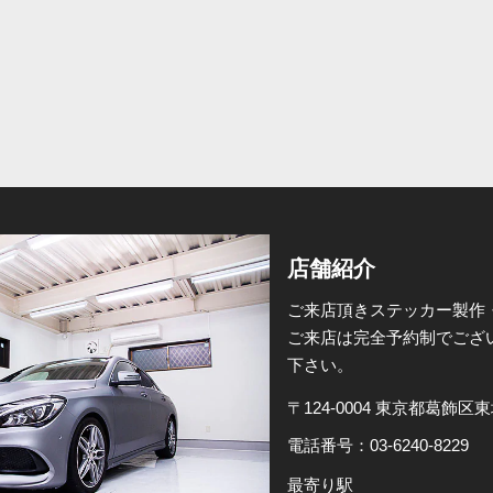
店舗紹介
ご来店頂きステッカー製作
ご来店は完全予約制でござ
下さい。
〒124-0004 東京都葛飾区東堀
電話番号：
03-6240-8229
最寄り駅